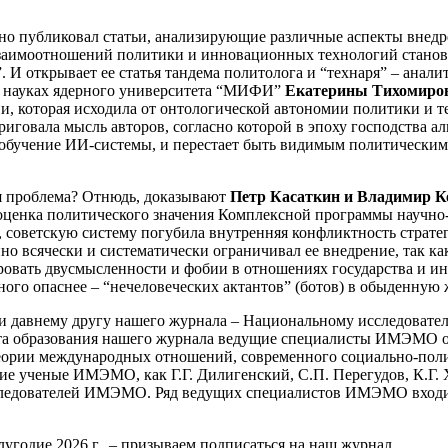
но публиковал статьи, анализирующие различные аспекты внедр
взаимоотношений политики и инновационных технологий станов
”. И открывает ее статья тандема политолога и “технаря” – анал
х науках ядерного университета “МИФИ”
Екатерины
Тихомиро
и, которая исходила от онтологической автономии политики и т
риговала мысль авторов, согласно которой в эпоху господства а
обучение ИИ-системы, и перестает быть видимым политическим 
ая проблема? Отнюдь, доказывают
Петр Касаткин и Владимир К
я оценка политического значения Комплексной программы научно
 советскую систему погубила внутренняя конфликтность страте
 всячески и систематически ограничивал ее внедрение, так как
ровать двусмысленности и фобии в отношениях государства и и
ого опаснее – “нечеловеческих актантов” (ботов) в обыденную 
ру и давнему другу нашего журнала – Национальному исследова
 образования нашего журнала ведущие специалисты ИМЭМО ос
еории международных отношений, современного социально-поли
ие ученые ИМЭМО, как Г.Г. Дилигенский, С.П. Перегудов, К.Г. 
сследователей ИМЭМО. Ряд ведущих специалистов ИМЭМО входит
угодие 2026 г., – призываем подписаться на наш журнал.