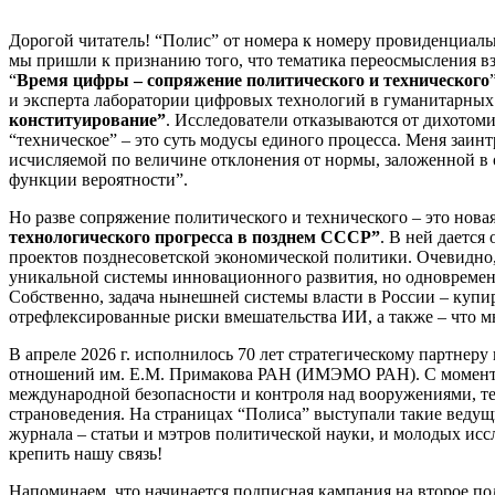
Дорогой читатель! “Полис” от номера к номеру провиденциаль
мы пришли к признанию того, что тематика переосмысления 
“
Время цифры – сопряжение политического и технического
и эксперта лаборатории цифровых технологий в гуманитарны
конституирование”
. Исследователи отказываются от дихотоми
“техническое” – это суть модусы единого процесса. Меня заинт
исчисляемой по величине отклонения от нормы, заложенной в 
функции вероятности”.
Но разве сопряжение политического и технического – это нов
технологического прогресса в позднем СССР”
. В ней даетс
проектов позднесоветской экономической политики. Очевидно,
уникальной системы инновационного развития, но одновременно
Собственно, задача нынешней системы власти в России – купи
отрефлексированные риски вмешательства ИИ, а также – что мн
В апреле 2026 г. исполнилось 70 лет стратегическому партне
отношений им. Е.М. Примакова РАН (ИМЭМО РАН). С момента
международной безопасности и контроля над вооружениями, т
страноведения. На страницах “Полиса” выступали такие ведущ
журнала – статьи и мэтров политической науки, и молодых и
крепить нашу связь!
Напоминаем, что начинается подписная кампания на второе пол