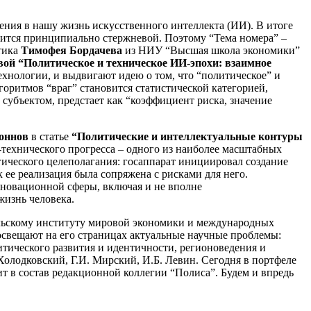
ения в нашу жизнь искусственного интеллекта (ИИ). В итоге
ится принципиально стержневой. Поэтому “Тема номера” –
итика
Тимофея Бордачева
из НИУ “Высшая школа экономики”
вой
“Политическое и техническое ИИ-эпохи: взаимное
ехнологии, и выдвигают идею о том, что “политическое” и
лгоритмов “враг” становится статистической категорией,
субъектом, предстает как “коэффициент риска, значение
оннов
в статье
“Политические и интеллектуальные контуры
-технического прогресса – одного из наиболее масштабных
гического целеполагания: госаппарат инициировал создание
 ее реализация была сопряжена с рисками для него.
нновационной сферы, включая и не вполне
жизнь человека.
тельскому институту мировой экономики и международных
вещают на его страницах актуальные научные проблемы:
тического развития и идентичности, регионоведения и
Холодковский, Г.И. Мирский, И.Б. Левин. Сегодня в портфеле
 в состав редакционной коллегии “Полиса”. Будем и впредь