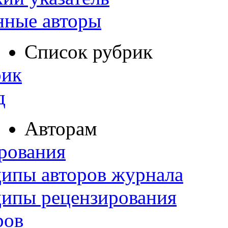
нные авторы
Список рубрик
рик
д
Авторам
рования
ипы авторов журнала
ципы рецензирования
ров