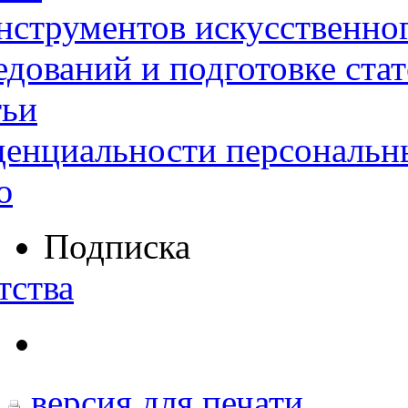
нструментов искусственног
дований и подготовке ста
тьи
денциальности персональн
ю
Подписка
тства
версия для печати