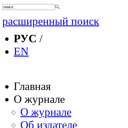
расширенный поиск
РУС
/
EN
Главная
О журнале
О журнале
Об издателе