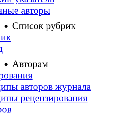
нные авторы
Список рубрик
рик
д
Авторам
рования
ипы авторов журнала
ципы рецензирования
ров