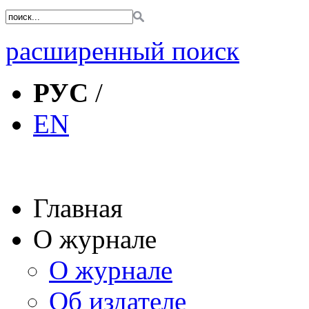
расширенный поиск
РУС
/
EN
Главная
О журнале
О журнале
Об издателе