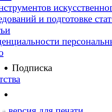
нструментов искусственног
дований и подготовке ста
тьи
денциальности персональн
ю
Подписка
тства
версия для печати