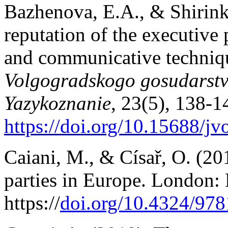
Bazhenova, E.A., & Shirink
reputation of the executive 
and communicative techni
Volgogradskogo gosudarstve
Yazykoznanie
, 23(5), 138-1
https://doi.org/10.15688/jv
Caiani, M., & Císař, O. (2
parties in Europe. London:
https://
doi.org/10.4324/97