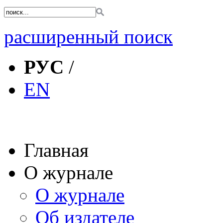
расширенный поиск
РУС
/
EN
Главная
О журнале
О журнале
Об издателе