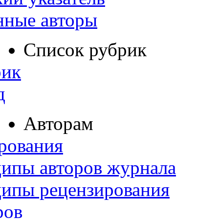
нные авторы
Список рубрик
рик
д
Авторам
рования
ипы авторов журнала
ципы рецензирования
ров