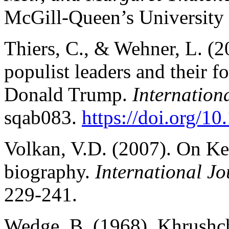
McGill-Queen’s University 
Thiers, C., & Wehner, L. (20
populist leaders and their 
Donald Trump.
Internation
sqab083.
https://doi.org/10
Volkan, V.D. (2007). On Ke
biography.
International Jo
229-241.
Wedge, B. (1968). Khrushche