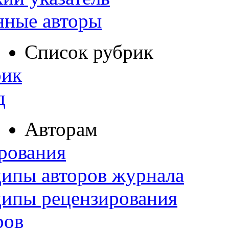
нные авторы
Список рубрик
рик
д
Авторам
рования
ипы авторов журнала
ципы рецензирования
ров