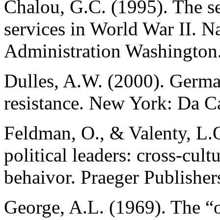
Chalou, G.C. (1995). The sec
services in World War II. N
Administration Washington
Dulles, A.W. (2000). Germa
resistance. New York: Da C
Feldman, O., & Valenty, L.O
political leaders: cross-cult
behaivor. Praeger Publishe
George, A.L. (1969). The “o