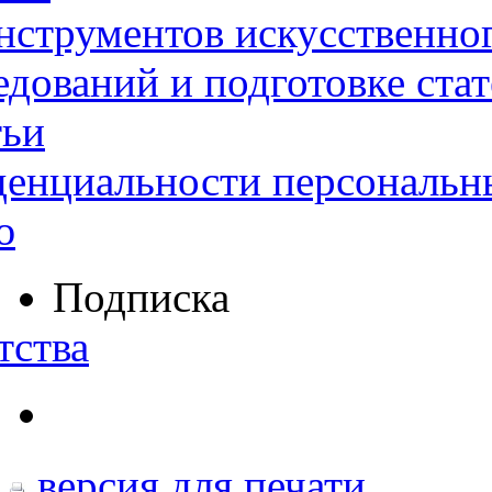
нструментов искусственног
дований и подготовке ста
тьи
денциальности персональн
ю
Подписка
тства
версия для печати