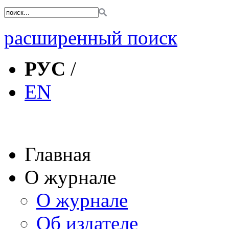
расширенный поиск
РУС
/
EN
Главная
О журнале
О журнале
Об издателе