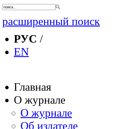
расширенный поиск
РУС
/
EN
Главная
О журнале
О журнале
Об издателе