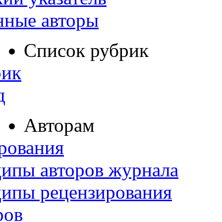
нные авторы
Список рубрик
рик
д
Авторам
рования
ипы авторов журнала
ципы рецензирования
ров