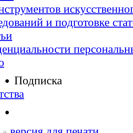
нструментов искусственног
дований и подготовке ста
тьи
денциальности персональн
ю
Подписка
тства
версия для печати