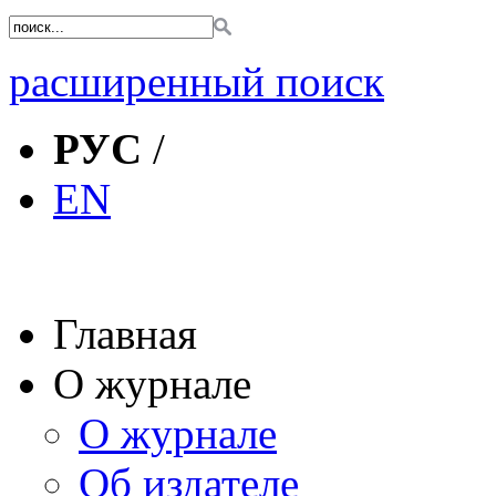
расширенный поиск
РУС
/
EN
Главная
О журнале
О журнале
Об издателе