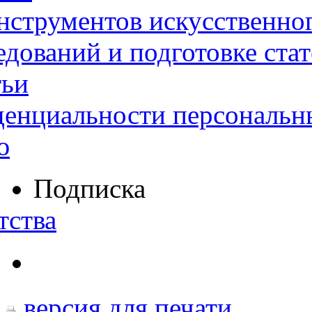
нструментов искусственног
дований и подготовке ста
тьи
денциальности персональн
ю
Подписка
тства
версия для печати