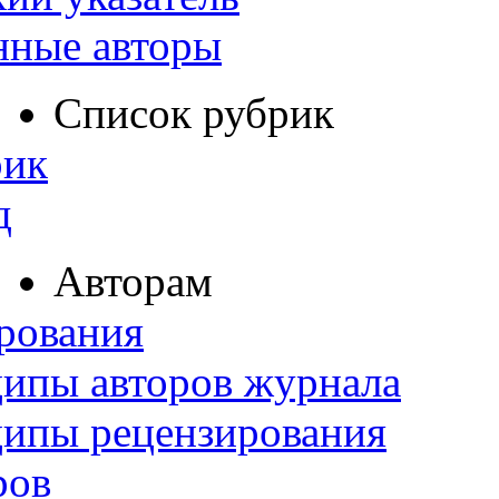
нные авторы
Список рубрик
рик
д
Авторам
рования
ипы авторов журнала
ципы рецензирования
ров