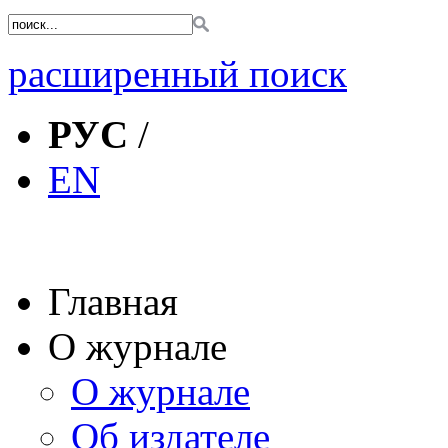
расширенный поиск
РУС
/
EN
Главная
О журнале
О журнале
Об издателе