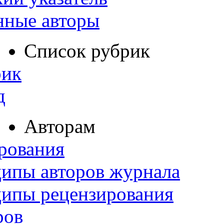
нные авторы
Список рубрик
рик
д
Авторам
рования
ипы авторов журнала
ципы рецензирования
ров