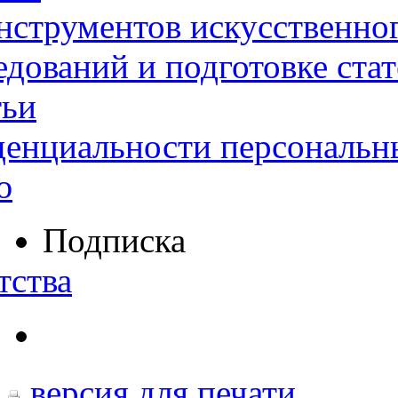
нструментов искусственног
дований и подготовке ста
тьи
денциальности персональн
ю
Подписка
тства
версия для печати