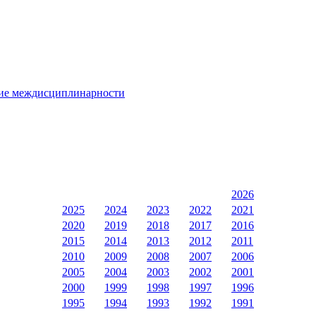
ние междисциплинарности
2026
2025
2024
2023
2022
2021
2020
2019
2018
2017
2016
2015
2014
2013
2012
2011
2010
2009
2008
2007
2006
2005
2004
2003
2002
2001
2000
1999
1998
1997
1996
1995
1994
1993
1992
1991