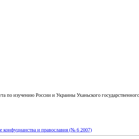
ута по изучению России и Украины Уханьского государственног
е конфуцианства и православия (№ 6 2007)