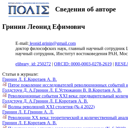
Сведения об авторе
Гринин Леонид Ефимович
E-mail:
leonid.grinin@gmail.com
доктор философских наук, главный научный сотрудник 
научный сотрудник, Институт востоковедения РАН, Мос
elibrary_id: 250272
|
ORCID: 0000-0003-0278-2619
|
RESEA
Статьи в журнале:
Гринин Л. Е.
Коротаев А. В.
Пятое поколение исследователей революционных событий и
Голдстоун Д. А.
Гринин Л. Е.
Устюжанин В. В.
Коротаев А. В.
Революционные события XXI века: предварительный количе
Голдстоун Д. А.
Гринин Л. Е.
Коротаев А. В.
Волны революций XXI столетия (№ 4 2022)
Гринин Л. Е.
Гринин А. Л.
Революции ХХ века: теоретический и количественный анали
Гринин Л. Е.
Коротаев А. В.