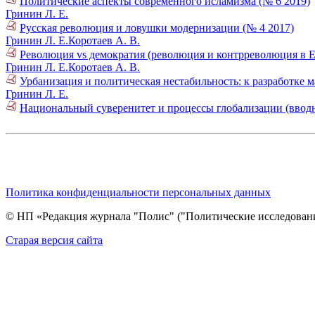
Политические аспекты современного исламизма (№ 6 2019)
Гринин Л. Е.
Русская революция и ловушки модернизации (№ 4 2017)
Гринин Л. Е.
Коротаев А. В.
Революция vs демократия (революция и контрреволюция в Е
Гринин Л. Е.
Коротаев А. В.
Урбанизация и политическая нестабильность: к разработке 
Гринин Л. Е.
Национальный суверенитет и процессы глобализации (вводн
Политика конфиденциальности персональных данных
© НП «Редакция журнала "Полис" ("Политические исследовани
Cтарая версия сайта