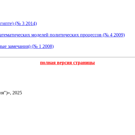
гипте) (№ 3 2014)
математических моделей политических процессов (№ 4 2009)
ые замечания) (№ 1 2008)
полная версия страницы
я")», 2025