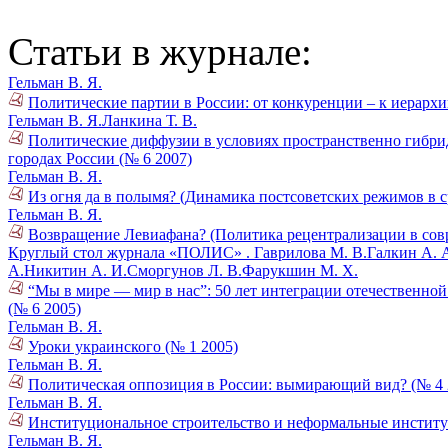
Статьи в журнале:
Гельман В. Я.
Политические партии в России: от конкуренции – к иерархи
Гельман В. Я.
Ланкина Т. В.
Политические диффузии в условиях пространственно гибри
городах России (№ 6 2007)
Гельман В. Я.
Из огня да в полымя? (Динамика постсоветских режимов в с
Гельман В. Я.
Возвращение Левиафана? (Политика рецентрализации в сов
Круглый стол журнала «ПОЛИС» .
Гаврилова М. В.
Галкин А. 
А.
Никитин А. И.
Сморгунов Л. В.
Фарукшин М. Х.
“Мы в мире — мир в нас”: 50 лет интеграции отечественно
(№ 6 2005)
Гельман В. Я.
Уроки украинского (№ 1 2005)
Гельман В. Я.
Политическая оппозиция в России: вымирающий вид? (№ 4 
Гельман В. Я.
Институциональное строительство и неформальные институ
Гельман В. Я.