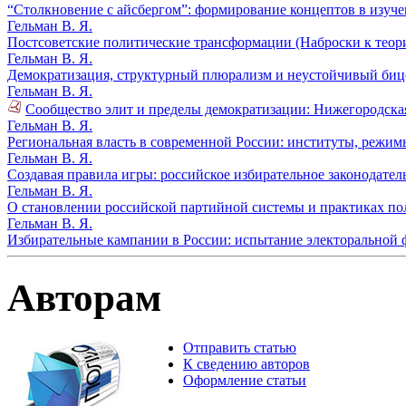
“Столкновение с айсбергом”: формирование концептов в изуче
Гельман В. Я.
Постсоветские политические трансформации (Наброски к теори
Гельман В. Я.
Демократизация, структурный плюрализм и неустойчивый бице
Гельман В. Я.
Сообщество элит и пределы демократизации: Нижегородская
Гельман В. Я.
Региональная власть в современной России: институты, режимы
Гельман В. Я.
Создавая правила игры: российское избирательное законодател
Гельман В. Я.
О становлении российской партийной системы и практиках по
Гельман В. Я.
Избирательные кампании в России: испытание электоральной 
Авторам
Отправить статью
К сведению авторов
Оформление статьи