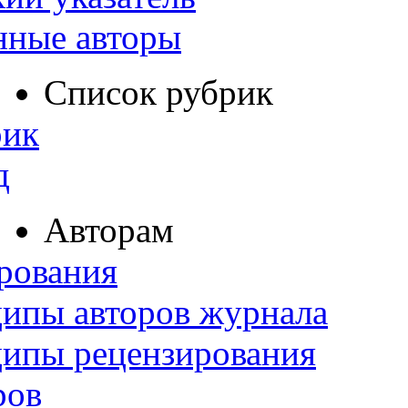
нные авторы
Список рубрик
рик
д
Авторам
рования
ипы авторов журнала
ципы рецензирования
ров