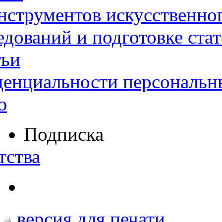
нструментов искусственног
дований и подготовке ста
тьи
денциальности персональн
ю
Подписка
тства
версия для печати