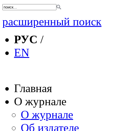
расширенный поиск
РУС
/
EN
Главная
О журнале
О журнале
Об издателе