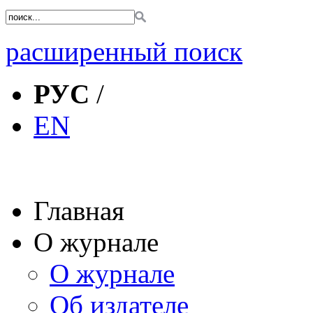
расширенный поиск
РУС
/
EN
Главная
О журнале
О журнале
Об издателе