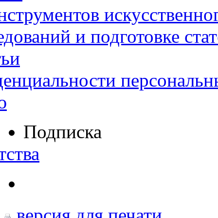
нструментов искусственног
дований и подготовке ста
тьи
денциальности персональн
ю
Подписка
тства
версия для печати