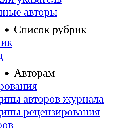
нные авторы
Список рубрик
рик
д
Авторам
рования
ипы авторов журнала
ципы рецензирования
ров