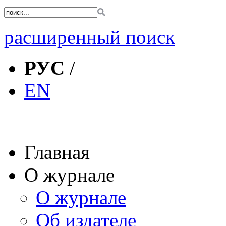
расширенный поиск
РУС
/
EN
Главная
О журнале
О журнале
Об издателе