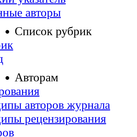
нные авторы
Список рубрик
рик
д
Авторам
рования
ипы авторов журнала
ципы рецензирования
ров