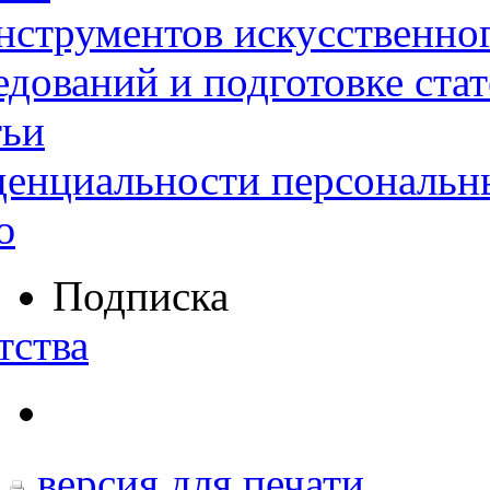
нструментов искусственног
дований и подготовке ста
тьи
денциальности персональн
ю
Подписка
тства
версия для печати