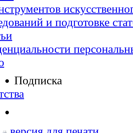
нструментов искусственног
дований и подготовке ста
тьи
денциальности персональн
ю
Подписка
тства
версия для печати