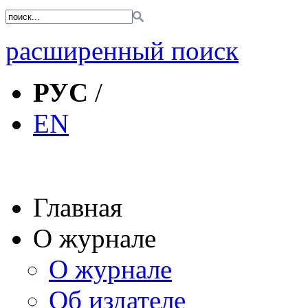
расширенный поиск
РУС
/
EN
Главная
О журнале
О журнале
Об издателе