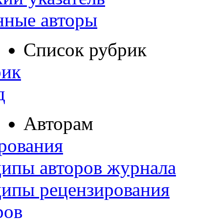
нные авторы
Список рубрик
рик
д
Авторам
рования
ипы авторов журнала
ципы рецензирования
ров