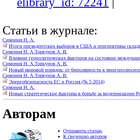
elibrary_id: 72241
|
Статьи в журнале:
Симония Н. А.
Итоги президентских выборов в США и перспективы склады
Симония Н. А.
Торкунов А. В.
Влияние геополитических факторов на состояние междунар
Симония Н. А.
Торкунов А. В.
Новый мировой порядок: от биполярности к многополюснос
Симония Н. А.
Торкунов А. В.
Энергобезопасность ЕС и Россия (№ 5 2014)
Симония Н. А.
Новые стратегические факторы в борьбе за модернизацию Р
Авторам
Отправить статью
К сведению авторов