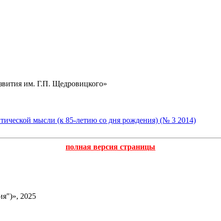
звития им. Г.П. Щедровицкого»
ической мысли (к 85-летию со дня рождения) (№ 3 2014)
полная версия страницы
я")», 2025