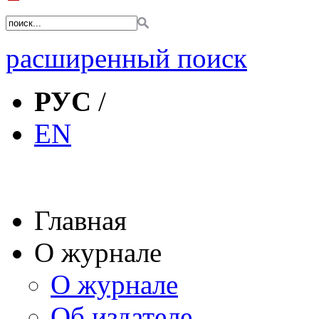
расширенный поиск
РУС
/
EN
Главная
О журнале
О журнале
Об издателе