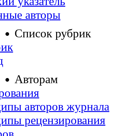
ий указатель
нные авторы
Список рубрик
рик
д
Авторам
рования
ипы авторов журнала
ципы рецензирования
ров