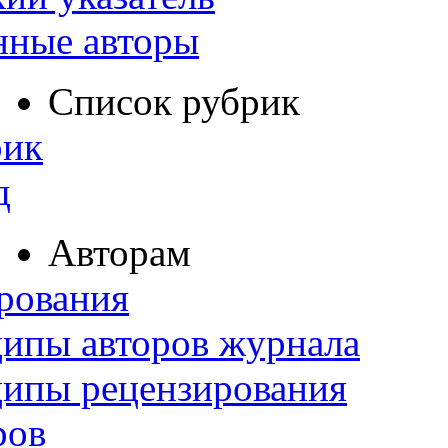
нные авторы
Список рубрик
рик
д
Авторам
рования
ипы авторов журнала
ципы рецензирования
ров