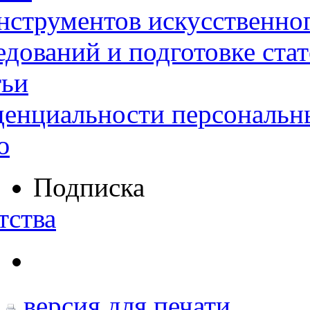
нструментов искусственног
дований и подготовке ста
тьи
денциальности персональн
ю
Подписка
тства
версия для печати