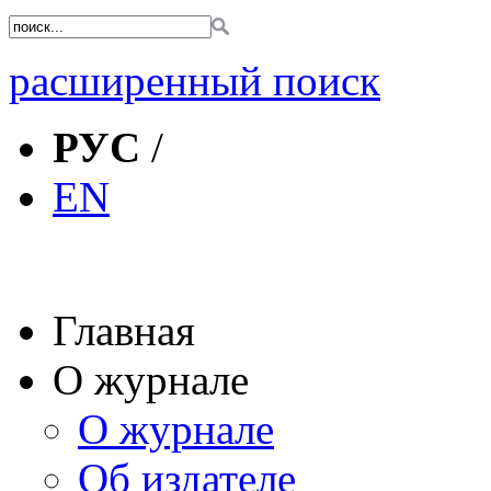
расширенный поиск
РУС
/
EN
Главная
О журнале
О журнале
Об издателе