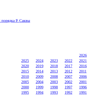
 порядка Р. Саквы
2026
2025
2024
2023
2022
2021
2020
2019
2018
2017
2016
2015
2014
2013
2012
2011
2010
2009
2008
2007
2006
2005
2004
2003
2002
2001
2000
1999
1998
1997
1996
1995
1994
1993
1992
1991