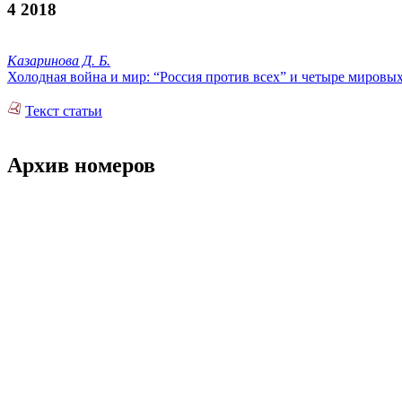
4 2018
Казаринова Д. Б.
Холодная война и мир: “Россия против всех” и четыре мировых
Текст статьи
Архив номеров