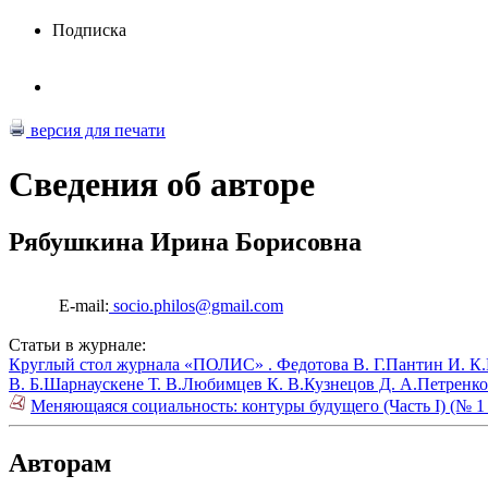
Подписка
версия для печати
Сведения об авторе
Рябушкина Ирина Борисовна
E-mail:
socio.philos@gmail.com
Статьи в журнале:
Круглый стол журнала «ПОЛИС» .
Федотова В. Г.
Пантин И. К.
В. Б.
Шарнаускене Т. В.
Любимцев К. В.
Кузнецов Д. А.
Петренко
Меняющаяся социальность: контуры будущего (Часть I) (№ 1
Авторам