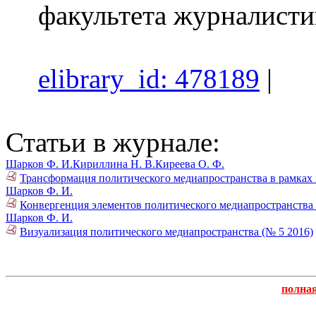
факультета журналист
elibrary_id: 478189
|
Статьи в журнале:
Шарков Ф. И.
Кириллина Н. В.
Киреева О. Ф.
Трансформация политического медиапространства в рамках 
Шарков Ф. И.
Конвергенция элементов политического медиапространства 
Шарков Ф. И.
Визуализация политического медиапространства (№ 5 2016)
полна