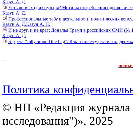
Казун А. Д.
Есть ли выход из пузыря? Мотивы потребления идеологиче
Казун А. Д.
Профессиональные табу в деятельности политических консул
Казун А. Д.
Казун А. П.
И не друг, и не враг: Дональд Трамп в российских СМИ (№ 1
Казун А. Д.
Эффект “rally around the flag”. Как и почему растет поддер
полна
Политика конфиденциаль
© НП «Редакция журнала 
исследования")», 2025