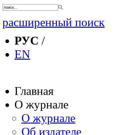
расширенный поиск
РУС
/
EN
Главная
О журнале
О журнале
Об издателе