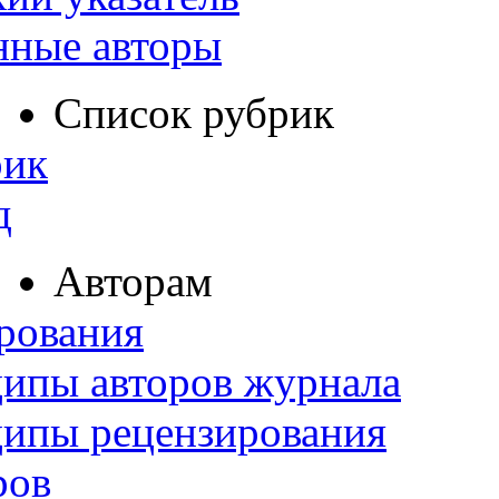
нные авторы
Список рубрик
рик
д
Авторам
рования
ипы авторов журнала
ципы рецензирования
ров