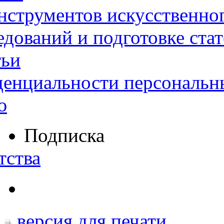
нструментов искусственног
дований и подготовке ста
тьи
денциальности персональн
ю
Подписка
тства
версия для печати