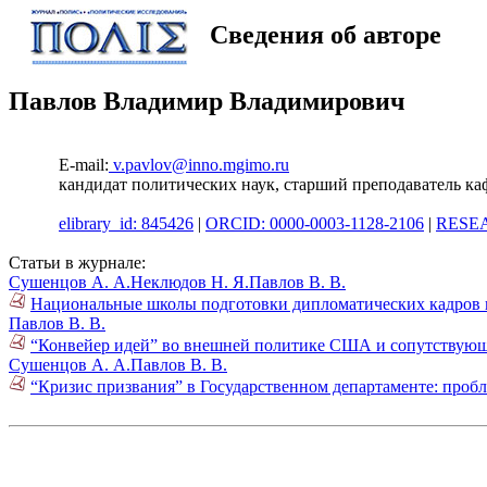
Сведения об авторе
Павлов Владимир Владимирович
E-mail:
v.pavlov@inno.mgimo.ru
кандидат политических наук, старший преподаватель 
elibrary_id: 845426
|
ORCID: 0000-0003-1128-2106
|
RESEA
Статьи в журнале:
Сушенцов А. А.
Неклюдов Н. Я.
Павлов В. В.
Национальные школы подготовки дипломатических кадров 
Павлов В. В.
“Конвейер идей” во внешней политике США и сопутствующа
Сушенцов А. А.
Павлов В. В.
“Кризис призвания” в Государственном департаменте: про