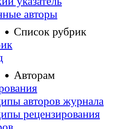
ий указатель
нные авторы
Список рубрик
рик
д
Авторам
рования
ипы авторов журнала
ципы рецензирования
ров