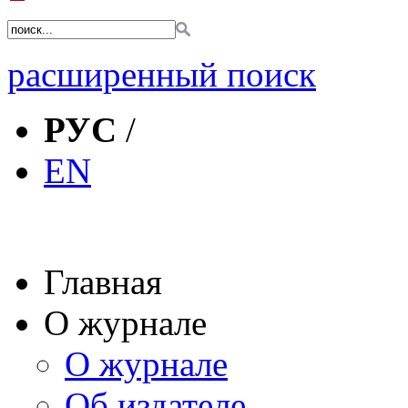
расширенный поиск
РУС
/
EN
Главная
О журнале
О журнале
Об издателе