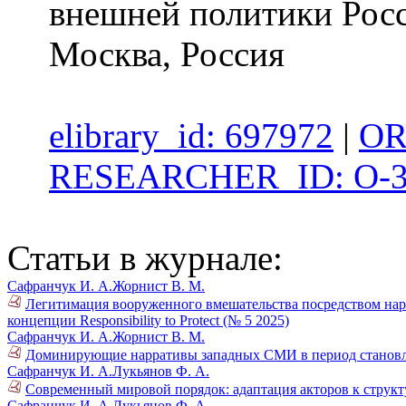
внешней политики Ро
Москва, Россия
elibrary_id: 697972
|
OR
RESEARCHER_ID: O-3
Статьи в журнале:
Сафранчук И. А.
Жорнист В. М.
Легитимация вооруженного вмешательства посредством нар
концепции Responsibility to Protect (№ 5 2025)
Сафранчук И. А.
Жорнист В. М.
Доминирующие нарративы западных СМИ в период становления
Сафранчук И. А.
Лукьянов Ф. А.
Современный мировой порядок: адаптация акторов к структ
Сафранчук И. А.
Лукьянов Ф. А.