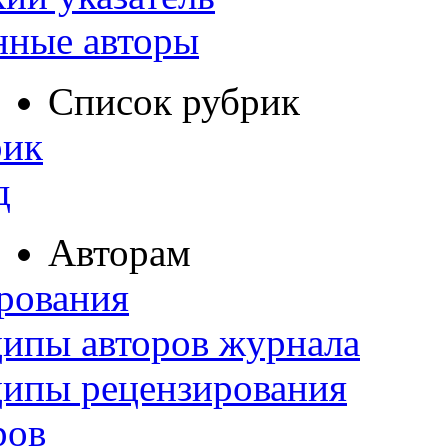
нные авторы
Список рубрик
рик
д
Авторам
рования
ипы авторов журнала
ципы рецензирования
ров