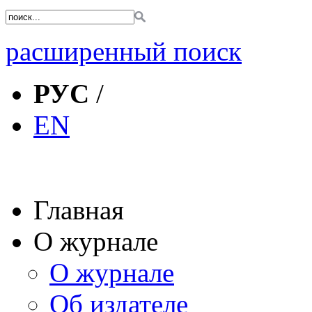
расширенный поиск
РУС
/
EN
Главная
О журнале
О журнале
Об издателе