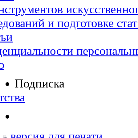
нструментов искусственног
дований и подготовке ста
тьи
денциальности персональн
ю
Подписка
тства
версия для печати