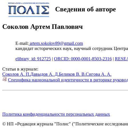
Сведения об авторе
Соколов Артем Павлович
E-mail:
artem.sokolov89@gmail.com
кандидат исторических наук, научный сотрудник Цен
elibrary_id: 912725
|
ORCID: 0000-0001-8503-2316
|
RESEA
Статьи в журнале:
Соколов А. П.
Давыдов А. Д.
Беликов В. В.
Сигова А. А.
Специфика национальной идентичности в риторике руководс
Политика конфиденциальности персональных данных
© НП «Редакция журнала "Полис" ("Политические исследовани