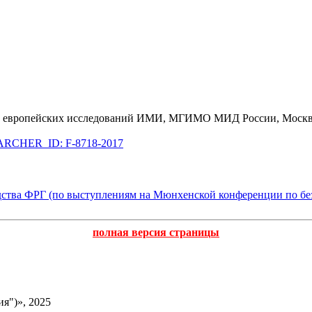
тра европейских исследований ИМИ, МГИМО МИД России, Моск
RCHER_ID: F-8718-2017
тва ФРГ (по выступлениям на Мюнхенской конференции по безоп
полная версия страницы
я")», 2025