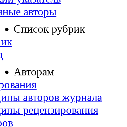
нные авторы
Список рубрик
рик
д
Авторам
рования
ипы авторов журнала
ципы рецензирования
ров