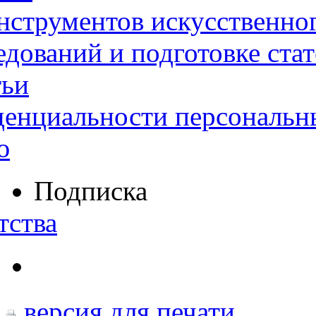
нструментов искусственног
дований и подготовке ста
тьи
денциальности персональн
ю
Подписка
тства
версия для печати