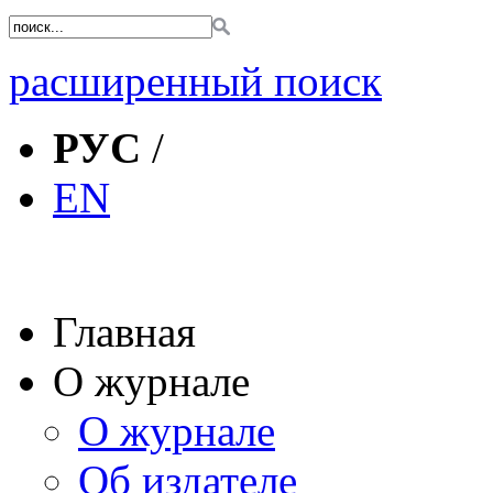
расширенный поиск
РУС
/
EN
Главная
О журнале
О журнале
Об издателе