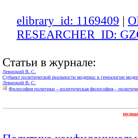
elibrary_id: 1169409
|
O
RESEARCHER_ID: GZG
Статьи в журнале:
Левицкий В. С.
Субъект политической реальности модерна: к генеалогии моде
Левицкий В. С.
Философия политики – политическая философия – политичес
полна