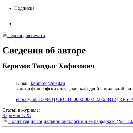
Подписка
версия для печати
Сведения об авторе
Керимов Тапдыг Хафизович
E-mail:
kerimovt@mail.ru
доктор философских наук, зав. кафедрой социальной фи
elibrary_id: 150840
|
ORCID: 0000-0002-2286-8412
|
RESEA
Статьи в журнале:
Керимов Т. Х.
Политизация социальной онтологии и ее парадоксы (№ 1 20