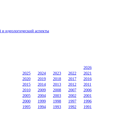
й и идеологический аспекты
2026
2025
2024
2023
2022
2021
2020
2019
2018
2017
2016
2015
2014
2013
2012
2011
2010
2009
2008
2007
2006
2005
2004
2003
2002
2001
2000
1999
1998
1997
1996
1995
1994
1993
1992
1991