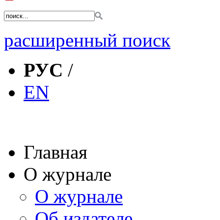
расширенный поиск
РУС
/
EN
Главная
О журнале
О журнале
Об издателе