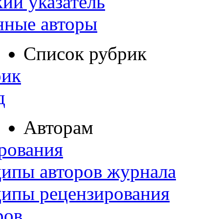
ий указатель
нные авторы
Список рубрик
рик
д
Авторам
рования
ипы авторов журнала
ципы рецензирования
ров