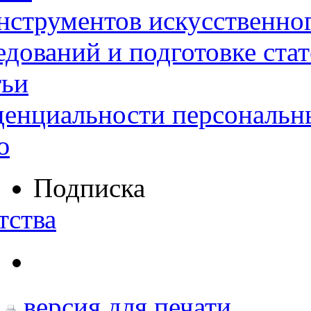
нструментов искусственног
дований и подготовке ста
тьи
денциальности персональн
ю
Подписка
тства
версия для печати