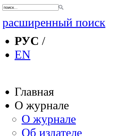
расширенный поиск
РУС
/
EN
Главная
О журнале
О журнале
Об издателе