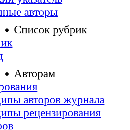
нные авторы
Список рубрик
рик
д
Авторам
рования
ипы авторов журнала
ципы рецензирования
ров