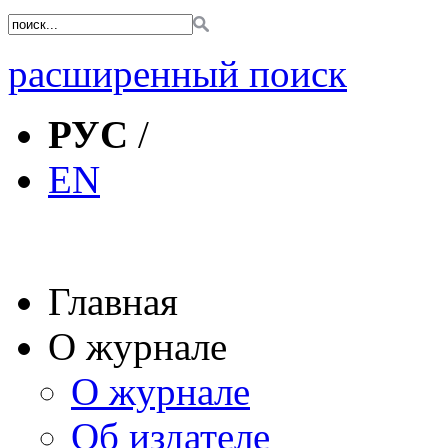
расширенный поиск
РУС
/
EN
Главная
О журнале
О журнале
Об издателе