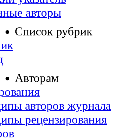
нные авторы
Список рубрик
рик
д
Авторам
рования
ипы авторов журнала
ципы рецензирования
ров