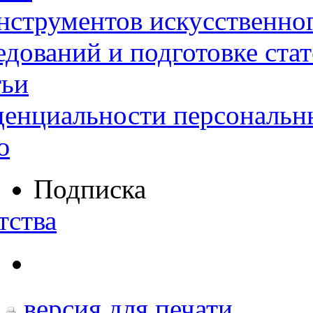
нструментов искусственног
дований и подготовке ста
тьи
денциальности персональн
ю
Подписка
тства
версия для печати