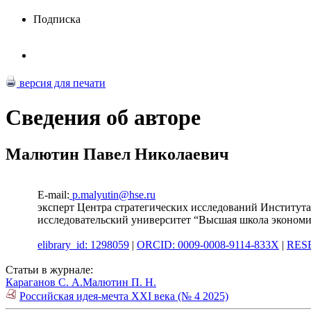
Подписка
версия для печати
Сведения об авторе
Малютин Павел Николаевич
E-mail:
p.malyutin@hse.ru
эксперт Центра стратегических исследований Институт
исследовательский университет “Высшая школа экономи
elibrary_id: 1298059
|
ORCID: 0009-0008-9114-833X
|
RES
Статьи в журнале:
Караганов С. А.
Малютин П. Н.
Российская идея-мечта XXI века (№ 4 2025)