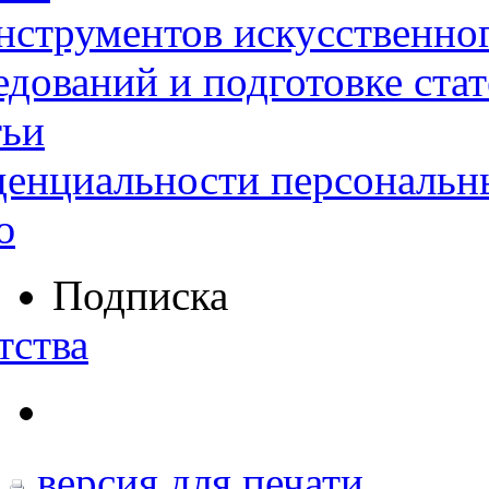
нструментов искусственног
дований и подготовке ста
тьи
денциальности персональн
ю
Подписка
тства
версия для печати