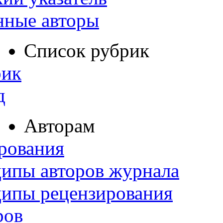
нные авторы
Список рубрик
рик
д
Авторам
рования
ипы авторов журнала
ципы рецензирования
ров