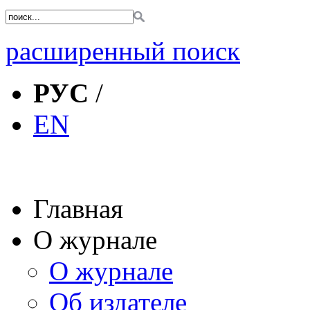
расширенный поиск
РУС
/
EN
Главная
О журнале
О журнале
Об издателе