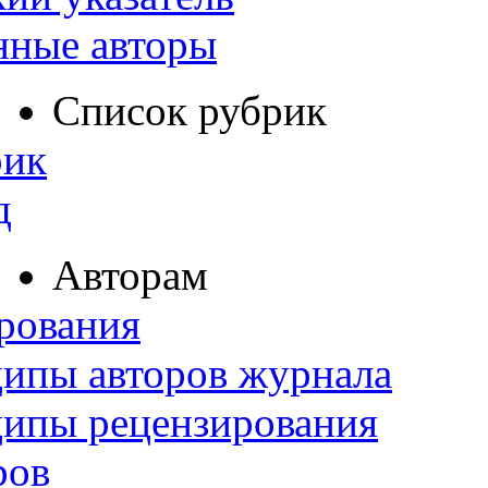
нные авторы
Список рубрик
рик
д
Авторам
рования
ипы авторов журнала
ципы рецензирования
ров