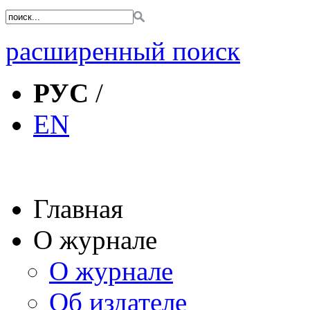
расширенный поиск
РУС
/
EN
Главная
О журнале
О журнале
Об издателе