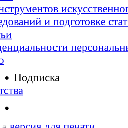
нструментов искусственног
дований и подготовке ста
тьи
денциальности персональн
ю
Подписка
тства
версия для печати