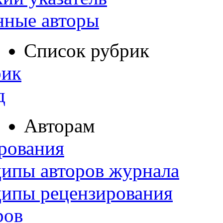
нные авторы
Список рубрик
рик
д
Авторам
рования
ипы авторов журнала
ципы рецензирования
ров