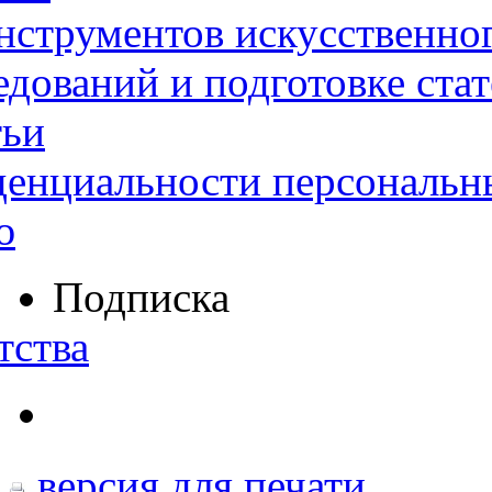
нструментов искусственног
дований и подготовке ста
тьи
денциальности персональн
ю
Подписка
тства
версия для печати