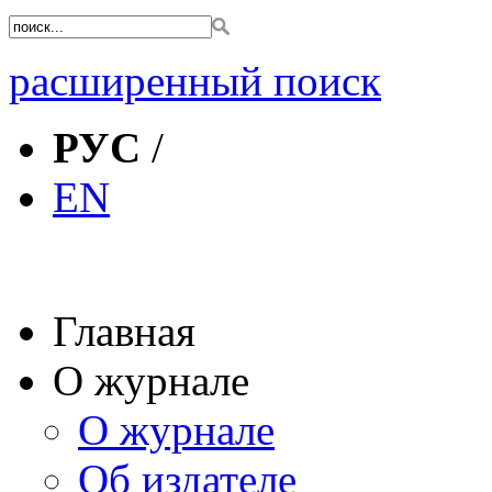
расширенный поиск
РУС
/
EN
Главная
О журнале
О журнале
Об издателе