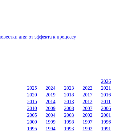
овестки дня: от эффекта к процессу
2026
2025
2024
2023
2022
2021
2020
2019
2018
2017
2016
2015
2014
2013
2012
2011
2010
2009
2008
2007
2006
2005
2004
2003
2002
2001
2000
1999
1998
1997
1996
1995
1994
1993
1992
1991