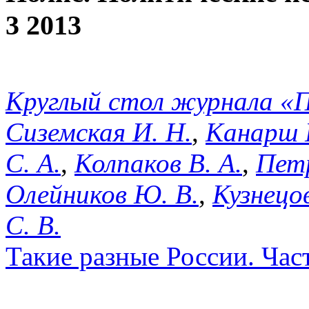
3 2013
Круглый стол журнала 
Сиземская И. Н.
,
Канарш 
С. А.
,
Колпаков В. А.
,
Петр
Олейников Ю. В.
,
Кузнецов
С. В.
Такие разные России. Част