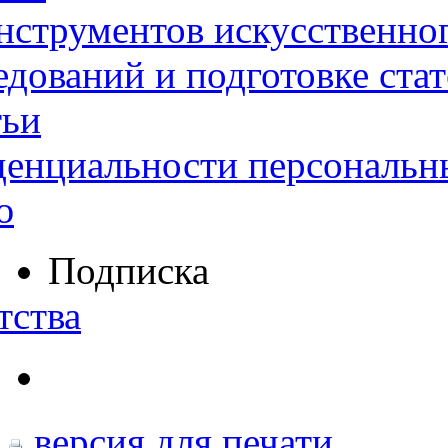
нструментов искусственног
дований и подготовке ста
тьи
денциальности персональн
ю
Подписка
тства
версия для печати