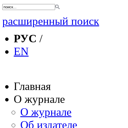
расширенный поиск
РУС
/
EN
Главная
О журнале
О журнале
Об издателе