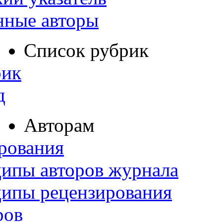
нные авторы
Список рубрик
рик
д
Авторам
рования
ипы авторов журнала
ципы рецензирования
ров