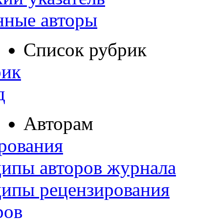
нные авторы
Список рубрик
рик
д
Авторам
рования
ипы авторов журнала
ципы рецензирования
ров