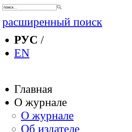
расширенный поиск
РУС
/
EN
Главная
О журнале
О журнале
Об издателе