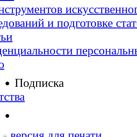
нструментов искусственног
дований и подготовке ста
тьи
денциальности персональн
ю
Подписка
тства
версия для печати