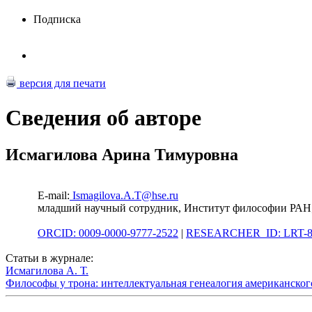
Подписка
версия для печати
Сведения об авторе
Исмагилова Арина Тимуровна
E-mail:
Ismagilova.A.T@hse.ru
младший научный сотрудник, Институт философии РАН;
ORCID: 0009-0000-9777-2522
|
RESEARCHER_ID: LRT-8
Статьи в журнале:
Исмагилова А. Т.
Философы у трона: интеллектуальная генеалогия американског