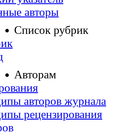
нные авторы
Список рубрик
рик
д
Авторам
рования
ипы авторов журнала
ципы рецензирования
ров