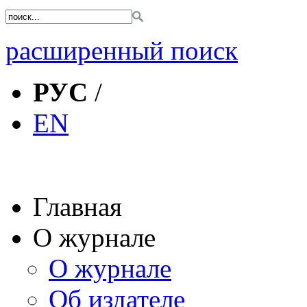
расширенный поиск
РУС
/
EN
Главная
О журнале
О журнале
Об издателе