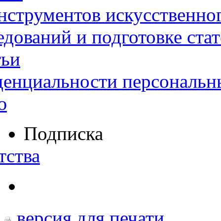
нструментов искусственног
дований и подготовке ста
тьи
денциальности персональн
ю
Подписка
тства
версия для печати