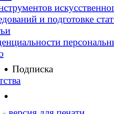
нструментов искусственног
дований и подготовке ста
тьи
денциальности персональн
ю
Подписка
тства
версия для печати