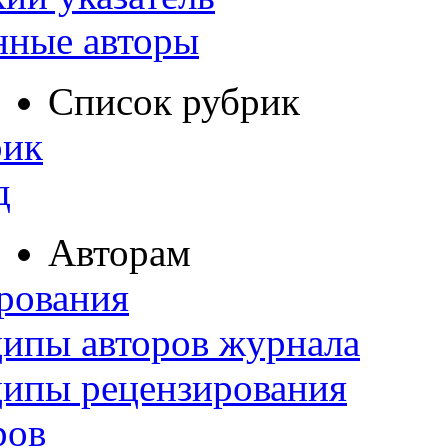
нные авторы
Список рубрик
рик
д
Авторам
рования
ипы авторов журнала
ципы рецензирования
ров