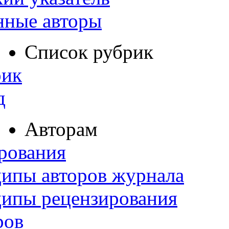
нные авторы
Список рубрик
рик
д
Авторам
рования
ипы авторов журнала
ципы рецензирования
ров