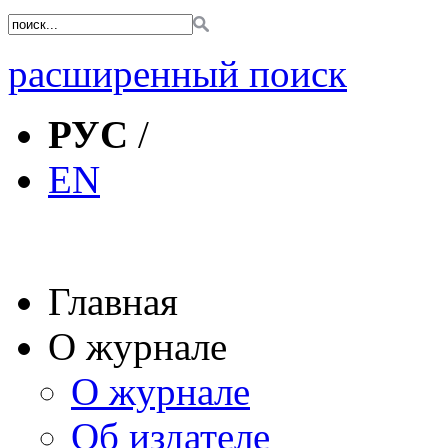
расширенный поиск
РУС
/
EN
Главная
О журнале
О журнале
Об издателе