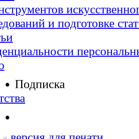
нструментов искусственног
дований и подготовке ста
тьи
денциальности персональн
ю
Подписка
тства
версия для печати