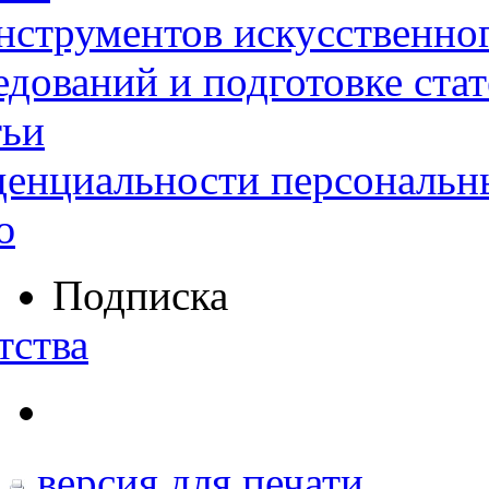
нструментов искусственног
дований и подготовке ста
тьи
денциальности персональн
ю
Подписка
тства
версия для печати