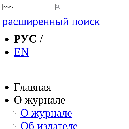
расширенный поиск
РУС
/
EN
Главная
О журнале
О журнале
Об издателе