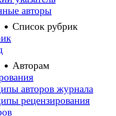
нные авторы
Список рубрик
рик
д
Авторам
рования
ипы авторов журнала
ципы рецензирования
ров