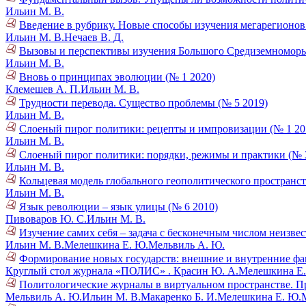
Ильин М. В.
Введение в рубрику. Новые способы изучения мегарегионов 
Ильин М. В.
Нечаев В. Д.
Вызовы и перспективы изучения Большого Средиземноморья
Ильин М. В.
Вновь о принципах эволюции (№ 1 2020)
Клемешев А. П.
Ильин М. В.
Трудности перевода. Существо проблемы (№ 5 2019)
Ильин М. В.
Слоеный пирог политики: рецепты и импровизации (№ 1 20
Ильин М. В.
Слоеный пирог политики: порядки, режимы и практики (№ 
Ильин М. В.
Кольцевая модель глобального геополитического пространст
Ильин М. В.
Язык революции – язык улицы (№ 6 2010)
Пивоваров Ю. С.
Ильин М. В.
Изучение самих себя – задача с бесконечным числом неизве
Ильин М. В.
Мелешкина Е. Ю.
Мельвиль А. Ю.
Формирование новых государств: внешние и внутренние фа
Круглый стол журнала «ПОЛИС» .
Красин Ю. А.
Мелешкина Е.
Политологические журналы в виртуальном пространстве. През
Мельвиль А. Ю.
Ильин М. В.
Макаренко Б. И.
Мелешкина Е. Ю.