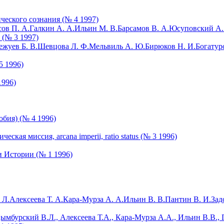
еского сознания (№ 4 1997)
ов П. А.
Галкин А. А.
Ильин М. В.
Барсамов В. А.
Юсуповский А.
(№ 3 1997)
жуев Б. В.
Шевцова Л. Ф.
Мельвиль А. Ю.
Бирюков Н. И.
Богатур
5 1996)
1996)
обия) (№ 4 1996)
кая миссия, arcana imperii, ratio status (№ 3 1996)
и Истории (№ 1 1996)
 Л.
Алексеева Т. А.
Кара-Мурза А. А.
Ильин В. В.
Пантин В. И.
Зад
мбурский В.Л., Алексеева Т.А., Кара-Мурза А.А., Ильин В.В., П