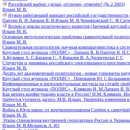
Российский выбор: сделан, отсрочен, отменён? (№ 2 2003)
Ильин М. В.
Нужен работающий вариант российской государственности 
Пантин В. И.
Лапкин В. В.
Ильин М. В.
Черняховский С. Ф.
Ситн
Волны и циклы политического развития (Заочный круглый с
Ильин М. В.
Основные методологические проблемы сравнительной политол
Ильин М. В.
Сравнительная политология: научная компаративистика в систе
Круглый стол журнала «ПОЛИС» .
Лапкин В. В.
Пантин В. И.
С
А.
Кузьмин А. С.
Баранов С. Д.
Ковалев В. А.
Дилигенски Г. Г.
Структура и динамика российского электорального пространств
Ильин М. В.
Десять лет академической политологии - новые горизонты науч
Круглый стол журнала «ПОЛИС» .
Пивоваров Ю. С.
Большаков 
Информационные и интеллектуальные ресурсы на службе своб
Круглый стол журнала «ПОЛИС» .
Клямкин И. М.
Лапкин В. В
Как менять конфигурацию власти в России? И.М. Клямкин. Ин
требуется уточнить дагноз. М.В. Ильин. Укоренять изменения в
Ильин М. В.
Война в Югославии: от жертвоприношения Сербии к самоубийс
Ильин М. В.
Этапы становления внутренней геополитики России и Украины
Ильин М. В.
Мельвиль А. Ю.