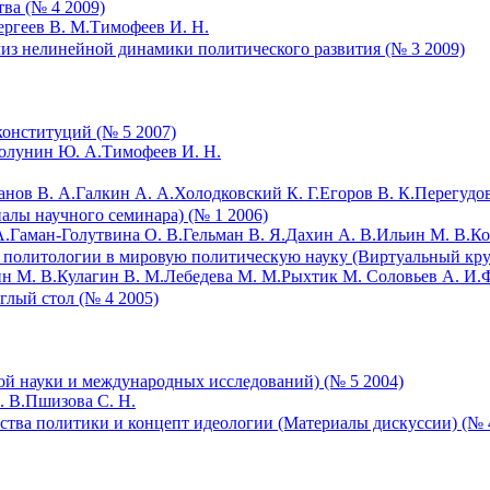
ва (№ 4 2009)
ергеев В. М.
Тимофеев И. Н.
лиз нелинейной динамики политического развития (№ 3 2009)
онституций (№ 5 2007)
олунин Ю. А.
Тимофеев И. Н.
анов В. А.
Галкин А. А.
Холодковский К. Г.
Егоров В. К.
Перегудов
иалы научного семинара) (№ 1 2006)
А.
Гаман-Голутвина О. В.
Гельман В. Я.
Дахин А. В.
Ильин М. В.
Ко
й политологии в мировую политическую науку (Виртуальный кру
н М. В.
Кулагин В. М.
Лебедева М. М.
Рыхтик М.
Соловьев А. И.
Ф
глый стол (№ 4 2005)
ой науки и международных исследований) (№ 5 2004)
 В.
Пшизова С. Н.
тва политики и концепт идеологии (Материалы дискуссии) (№ 