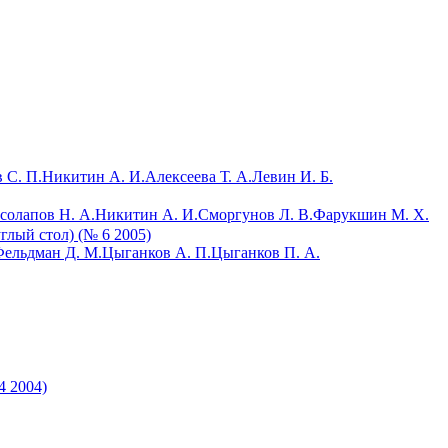
 С. П.
Никитин А. И.
Алексеева Т. А.
Левин И. Б.
солапов Н. А.
Никитин А. И.
Сморгунов Л. В.
Фарукшин М. Х.
глый стол) (№ 6 2005)
ельдман Д. М.
Цыганков А. П.
Цыганков П. А.
4 2004)