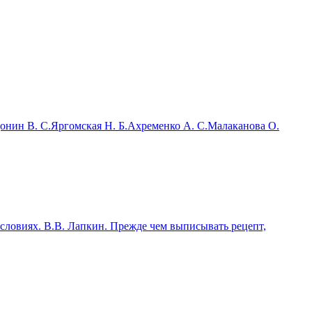
онин В. С.
Яргомская Н. Б.
Ахременко А. С.
Малаканова О.
ловиях. В.В. Лапкин. Прежде чем выписывать рецепт,