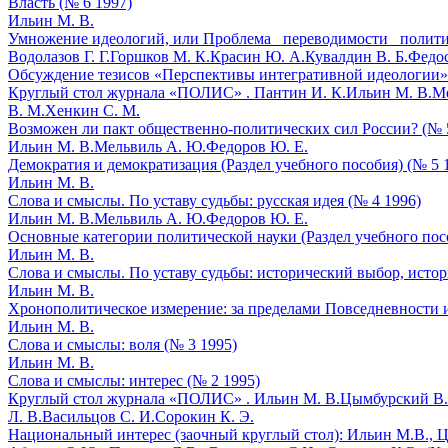
Власть (№ 6 1997)
Ильин М. В.
Умножение идеологий, или Проблема _переводимости_ политич
Водолазов Г. Г.
Горшков М. К.
Красин Ю. А.
Кувалдин В. Б.
Федос
Обсуждение тезисов «Перспективы интегративной идеологии» 
Круглый стол журнала «ПОЛИС» .
Пантин И. К.
Ильин М. В.
Ме
В. М.
Хенкин С. М.
Возможен ли пакт общественно-политических сил России? (№ 
Ильин М. В.
Мельвиль А. Ю.
Федоров Ю. Е.
Демократия и демократизация (Раздел учебного пособия) (№ 5 
Ильин М. В.
Слова и смыслы. По уставу судьбы: русская идея (№ 4 1996)
Ильин М. В.
Мельвиль А. Ю.
Федоров Ю. Е.
Основные категории политической науки (Раздел учебного пос
Ильин М. В.
Слова и смыслы. По уставу судьбы: исторический выбор, историчес
Ильин М. В.
Хронополитическое измерение: за пределами Повседневности 
Ильин М. В.
Слова и смыслы: воля (№ 3 1995)
Ильин М. В.
Слова и смыслы: интерес (№ 2 1995)
Круглый стол журнала «ПОЛИС» .
Ильин М. В.
Цымбурский В.
Л. В.
Васильцов С. И.
Сорокин К. Э.
Национальный интерес (заочный круглый стол): Ильин М.В., Цы