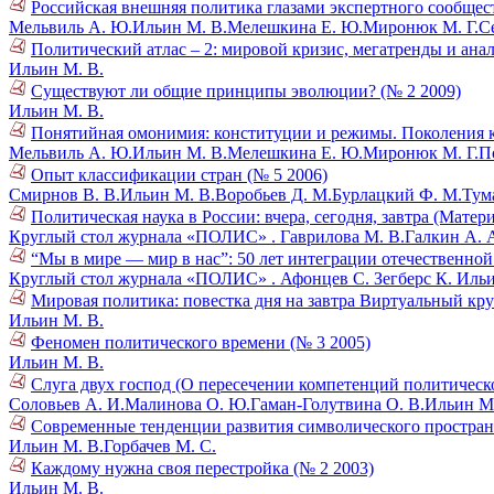
Российская внешняя политика глазами экспертного сообщест
Мельвиль А. Ю.
Ильин М. В.
Мелешкина Е. Ю.
Миронюк М. Г.
С
Политический атлас – 2: мировой кризис, мегатренды и ана
Ильин М. В.
Существуют ли общие принципы эволюции? (№ 2 2009)
Ильин М. В.
Понятийная омонимия: конституции и режимы. Поколения к
Мельвиль А. Ю.
Ильин М. В.
Мелешкина Е. Ю.
Миронюк М. Г.
П
Опыт классификации стран (№ 5 2006)
Смирнов В. В.
Ильин М. В.
Воробьев Д. М.
Бурлацкий Ф. М.
Тум
Политическая наука в России: вчера, сегодня, завтра (Матер
Круглый стол журнала «ПОЛИС» .
Гаврилова М. В.
Галкин А. 
“Мы в мире — мир в нас”: 50 лет интеграции отечественно
Круглый стол журнала «ПОЛИС» .
Афонцев С.
Зегберс К.
Ильи
Мировая политика: повестка дня на завтра Виртуальный кру
Ильин М. В.
Феномен политического времени (№ 3 2005)
Ильин М. В.
Слуга двух господ (О пересечении компетенций политическ
Соловьев А. И.
Малинова О. Ю.
Гаман-Голутвина О. В.
Ильин М.
Современные тенденции развития символического пространс
Ильин М. В.
Горбачев М. С.
Каждому нужна своя перестройка (№ 2 2003)
Ильин М. В.