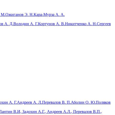
 М.
Ожиганов Э. Н.
Кара-Мурза А. А.
ов А. Д.
Володин А. Г.
Кортунов А. В.
Никитченко А. Н.
Сергеев
охин А. Г.
Андреев А. Л.
Перевалов В. П.
Аболин О. Ю.
Поляков
антин В.И, Задохин А.Г., Андреев А.Л., Перевалов В.П.,