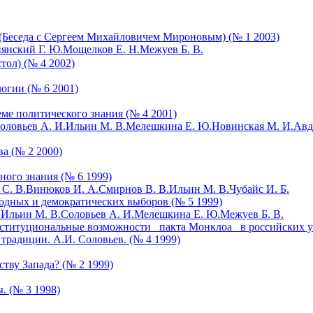
(Беседа с Сергеем Михайловичем Мироновым) (№ 1 2003)
янский Г. Ю.
Мощелков Е. Н.
Межуев Б. В.
тол) (№ 4 2002)
огии (№ 6 2001)
ме политического знания (№ 4 2001)
оловьев А. И.
Ильин М. В.
Мелешкина Е. Ю.
Новинская М. И.
Авд
а (№ 2 2000)
ного знания (№ 6 1999)
С. В.
Винюков И. А.
Смирнов В. В.
Ильин М. В.
Чубайс И. Б.
одных и демократических выборов (№ 5 1999)
.
Ильин М. В.
Соловьев А. И.
Мелешкина Е. Ю.
Межуев Б. В.
ституциональные возможности _пакта Монклоа_ в российских ус
 традиции. А.И. Соловьев. (№ 4 1999)
тву Запада? (№ 2 1999)
. (№ 3 1998)