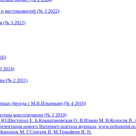
и месторазвитий (№ 3 2022)
 (№ 3 2022)
16)
3 2014)
ва (№ 2 2011)
стных (беседа с М.В.Ильиным) (№ 4 2010)
кторы консолидации (№ 3 2010)
 Ю.
Шестопал Е. Б.
Крыштановская О. В.
Ильин М. В.
Колосов В. 
ентация нового Интернет-портала журнала, www.polisportal.ru. 
Миронюк М. Г.
Сергеев В. М.
Тимофеев И. Н.