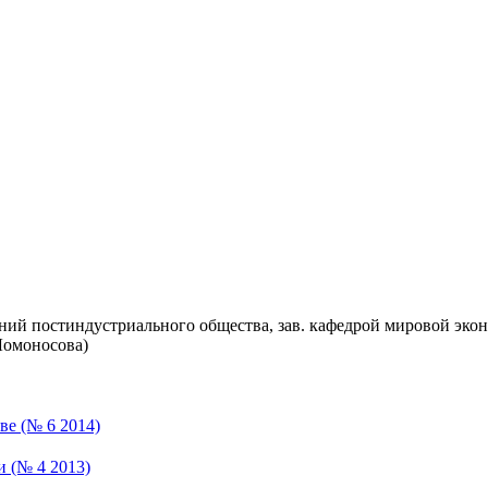
аний постиндустриального общества, зав. кафедрой мировой эк
Ломоносова)
ве (№ 6 2014)
 (№ 4 2013)