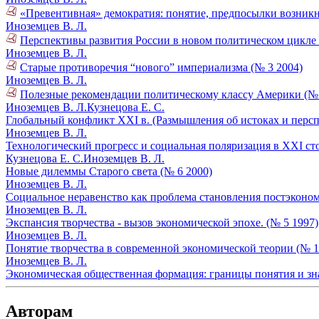
«Превентивная» демократия: понятие, предпосылки возникн
Иноземцев В. Л.
Перспективы развития России в новом политическом цикле 
Иноземцев В. Л.
Старые противоречия “нового” империализма (№ 3 2004)
Иноземцев В. Л.
Полезные рекомендации политическому классу Америки (№ 
Иноземцев В. Л.
Кузнецова Е. С.
Глобальный конфликт XXI в. (Размышления об истоках и перс
Иноземцев В. Л.
Технологический прогресс и социальная поляризация в ХХI ст
Кузнецова Е. С.
Иноземцев В. Л.
Новые дилеммы Старого света (№ 6 2000)
Иноземцев В. Л.
Социальное неравенство как проблема становления постэконом
Иноземцев В. Л.
Экспансия творчества - вызов экономической эпохе. (№ 5 1997)
Иноземцев В. Л.
Понятие творчества в современной экономической теории (№ 1
Иноземцев В. Л.
Экономическая общественная формация: границы понятия и зна
Авторам