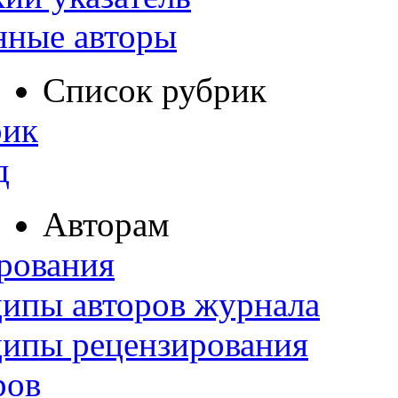
нные авторы
Список рубрик
рик
д
Авторам
рования
ипы авторов журнала
ципы рецензирования
ров