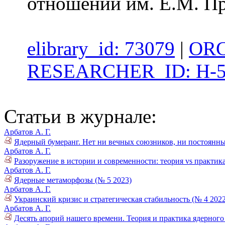
отношений им. Е.М. Пр
elibrary_id: 73079
|
ORC
RESEARCHER_ID: H-5
Статьи в журнале:
Арбатов А. Г.
Ядерный бумеранг. Нет ни вечных союзников, ни постоянных
Арбатов А. Г.
Разоружение в истории и современности: теория vs практика
Арбатов А. Г.
Ядерные метаморфозы (№ 5 2023)
Арбатов А. Г.
Украинский кризис и стратегическая стабильность (№ 4 2022
Арбатов А. Г.
Десять апорий нашего времени. Теория и практика ядерного