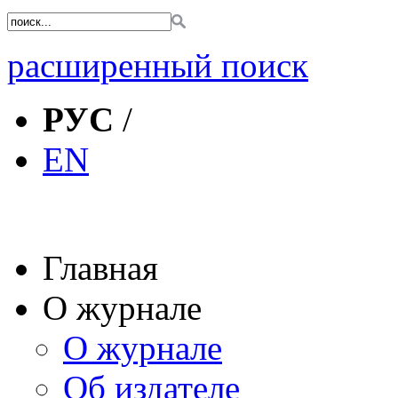
расширенный поиск
РУС
/
EN
Главная
О журнале
О журнале
Об издателе