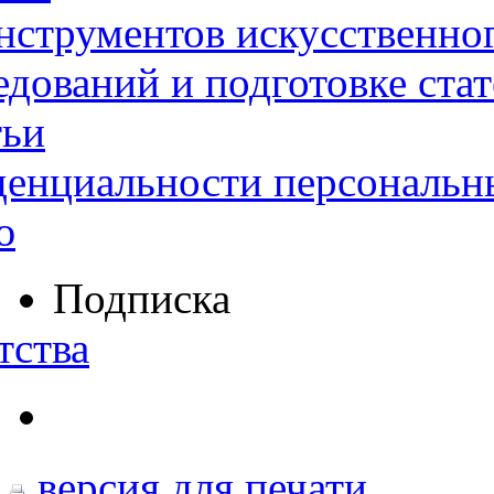
нструментов искусственног
дований и подготовке ста
тьи
денциальности персональн
ю
Подписка
тства
версия для печати