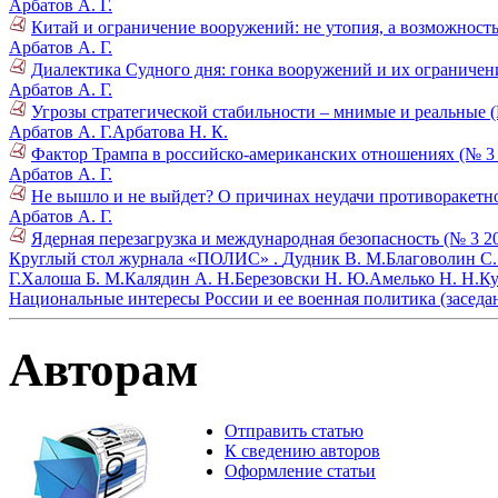
Арбатов А. Г.
Китай и ограничение вооружений: не утопия, а возможность
Арбатов А. Г.
Диалектика Судного дня: гонка вооружений и их ограничени
Арбатов А. Г.
Угрозы стратегической стабильности – мнимые и реальные (
Арбатов А. Г.
Арбатова Н. К.
Фактор Трампа в российско-американских отношениях (№ 3 
Арбатов А. Г.
Не вышло и не выйдет? О причинах неудачи противоракетн
Арбатов А. Г.
Ядерная перезагрузка и международная безопасность (№ 3 2
Круглый стол журнала «ПОЛИС» .
Дудник В. М.
Благоволин С.
Г.
Халоша Б. М.
Калядин А. Н.
Березовски Н. Ю.
Амелько Н. Н.
Ку
Национальные интересы России и ее военная политика (заседан
Авторам
Отправить статью
К сведению авторов
Оформление статьи