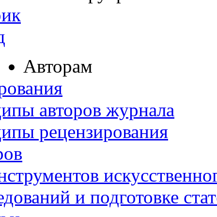
рик
д
Авторам
рования
ипы авторов журнала
ципы рецензирования
ров
нструментов искусственног
дований и подготовке ста