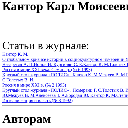
Кантор Карл Моисеев
Статьи в журнале:
Кантор К. М.
О глобальном кризисе истории в социокультурном измерении (
Назаретян А. П.
Ионов И.
Кургинян С. Е.
Кантор К. М.
Толстых 
Россия в мире XXI века. Семинар. (№ 6 1993)
Круглый стол журнала «ПОЛИС» .
Кантор К. М.
Межуев В. М.
С.
Толстых В. И.
Россия в мире XXI в. (№ 2 1993)
Круглый стол журнала «ПОЛИС» .
Померанц Г. С.
Толстых В. И
Ю.
Межуев В. М.
Алексеева Т. А.
Бородай Ю.
Кантор К. М.
Степи
Интеллигенция и власть (№ 3 1992)
Авторам