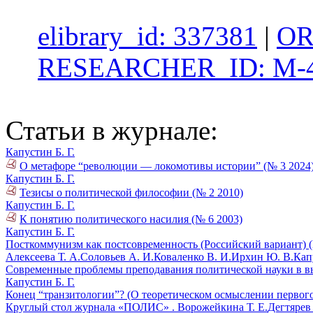
elibrary_id: 337381
|
OR
RESEARCHER_ID: M-4
Статьи в журнале:
Капустин Б. Г.
О метафоре “революции — локомотивы истории” (№ 3 2024
Капустин Б. Г.
Тезисы о политической философии (№ 2 2010)
Капустин Б. Г.
К понятию политического насилия (№ 6 2003)
Капустин Б. Г.
Посткоммунизм как постсовременность (Российский вариант) (
Алексеева Т. А.
Соловьев А. И.
Коваленко В. И.
Ирхин Ю. В.
Кап
Современные проблемы преподавания политической науки в в
Капустин Б. Г.
Конец “транзитологии”? (О теоретическом осмыслении первого
Круглый стол журнала «ПОЛИС» .
Ворожейкина Т. Е.
Дегтярев