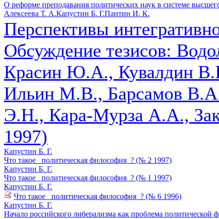
О реформе преподавания политических наук в системе высшег
Алексеева Т. А.
Капустин Б. Г.
Пантин И. К.
Перспективы интегративно
Обсуждение тезисов: Водол
Красин Ю.А., Кувалдин В.Б
Ильин М.В., Барсамов В.А
Э.Н., Кара-Мурза А.А., За
1997)
Капустин Б. Г.
Что такое _политическая философия_? (№ 2 1997)
Капустин Б. Г.
Что такое _политическая философия_? (№ 1 1997)
Капустин Б. Г.
Что такое _политическая философия_? (№ 6 1996)
Капустин Б. Г.
Начало российского либерализма как проблема политической ф