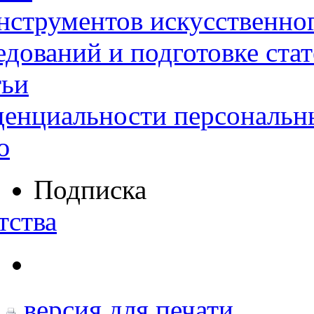
нструментов искусственног
дований и подготовке ста
тьи
денциальности персональн
ю
Подписка
тства
версия для печати