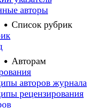
нные авторы
Список рубрик
рик
д
Авторам
рования
ипы авторов журнала
ципы рецензирования
ров