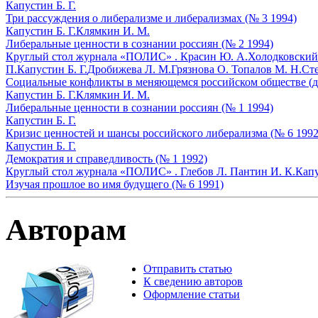
Капустин Б. Г.
Три рассуждения о либерализме и либерализмах (№ 3 1994)
Капустин Б. Г.
Клямкин И. М.
Либеральные ценности в сознании россиян (№ 2 1994)
Круглый стол журнала «ПОЛИС» .
Красин Ю. А.
Холодковский 
П.
Капустин Б. Г.
Дробижева Л. М.
Грязнова О.
Топалов М. Н.
Сте
Социальные конфликты в меняющемся российском обществе (де
Капустин Б. Г.
Клямкин И. М.
Либеральные ценности в сознании россиян (№ 1 1994)
Капустин Б. Г.
Кризис ценностей и шансы российского либерализма (№ 6 1992
Капустин Б. Г.
Демократия и справедливость (№ 1 1992)
Круглый стол журнала «ПОЛИС» .
Глебов Л.
Пантин И. К.
Капу
Изучая прошлое во имя будущего (№ 6 1991)
Авторам
Отправить статью
К сведению авторов
Оформление статьи