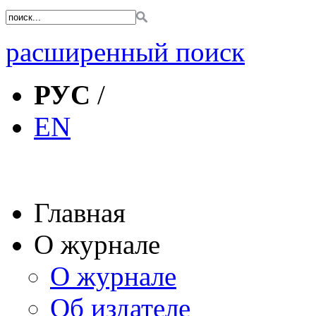
расширенный поиск
РУС
/
EN
Главная
О журнале
О журнале
Об издателе