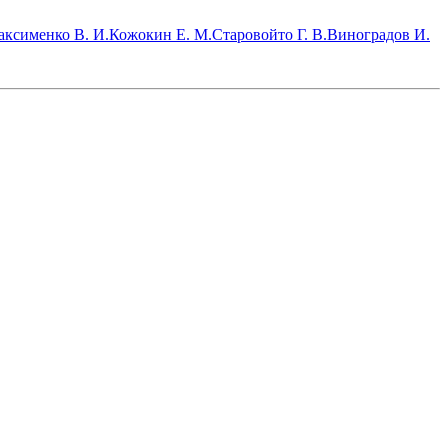
ксименко В. И.
Кожокин Е. М.
Старовойто Г. В.
Виноградов И.