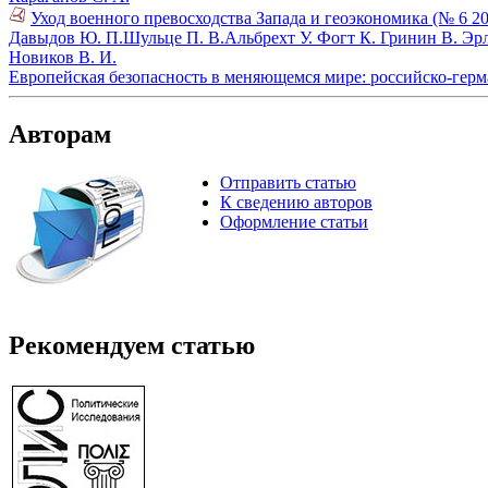
Уход военного превосходства Запада и геоэкономика (№ 6 20
Давыдов Ю. П.
Шульце П. В.
Альбрехт У.
Фогт К.
Гринин В.
Эрл
Новиков В. И.
Европейская безопасность в меняющемся мире: российско-герм
Авторам
Отправить статью
К сведению авторов
Оформление статьи
Рекомендуем статью