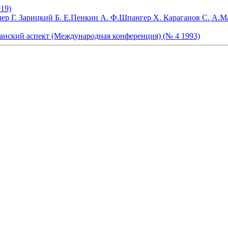
19)
ер Г.
Зарицкий Б. Е.
Пенкин А. Ф.
Шпангер Х.
Караганов С. А.
Ма
анский аспект (Международная конференция) (№ 4 1993)