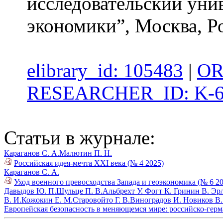
исследовательский уни
экономики”, Москва, Р
elibrary_id: 105483
|
OR
RESEARCHER_ID: K-6
Статьи в журнале:
Караганов С. А.
Малютин П. Н.
Российская идея-мечта XXI века (№ 4 2025)
Караганов С. А.
Уход военного превосходства Запада и геоэкономика (№ 6 20
Давыдов Ю. П.
Шульце П. В.
Альбрехт У.
Фогт К.
Гринин В.
Эрл
В. И.
Кожокин Е. М.
Старовойто Г. В.
Виноградов И.
Новиков В.
Европейская безопасность в меняющемся мире: российско-герм