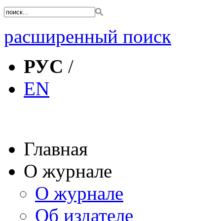
расширенный поиск
РУС
/
EN
Главная
О журнале
О журнале
Об издателе