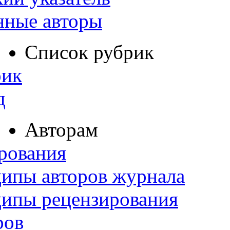
нные авторы
Список рубрик
рик
д
Авторам
рования
ипы авторов журнала
ципы рецензирования
ров