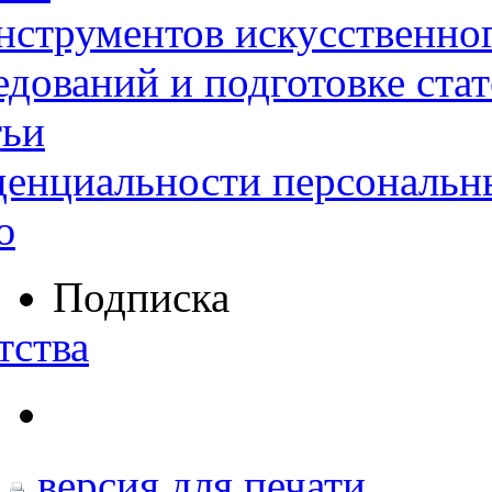
нструментов искусственног
дований и подготовке ста
тьи
денциальности персональн
ю
Подписка
тства
версия для печати